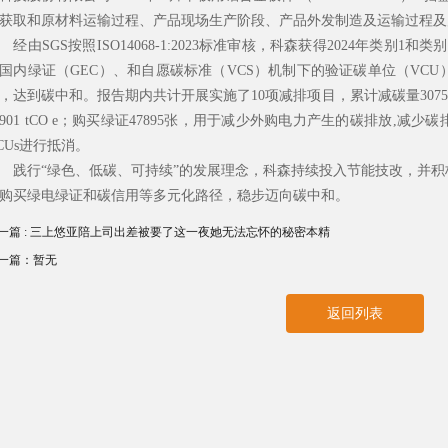
获取和原材料运输过程、产品现场生产阶段、产品外发制造及运输过程及
由SGS按照ISO14068-1:2023标准审核，科森获得2024年类别
国内绿证（GEC）、和自愿碳标准（VCS）机制下的验证碳单位（VCU）进行
，达到碳中和。报告期内共计开展实施了10项减排项目，累计减碳量3075tC
901 tCO e；购买绿证47895张，用于减少外购电力产生的碳排放,减少碳排放2
CUs进行抵消。
行“绿色、低碳、可持续”的发展理念，科森持续投入节能技改，并积
购买绿电绿证和碳信用等多元化路径，稳步迈向碳中和。
一篇 : 三上悠亚陪上司出差被要了这一夜她无法忘怀的秘密本精
一篇：暂无
返回列表