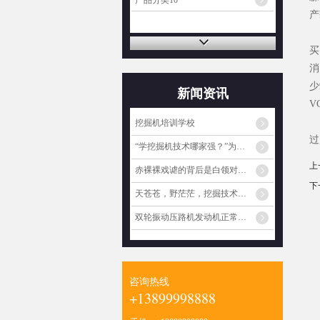
产品分类10
产
经
买
消
少
新闻资讯
V
践
挖掘机培训学校
过
“学挖掘机技术哪家强？”为啥火起来了？
上
赤裸裸戏谑的背后是白领对蓝领阶层的心理歧视
下
天苍苍，野茫茫，挖掘技术哪家强？
双轮振动压路机发动机正常工作但振动不工作的原因
咨询热线
+13899998888