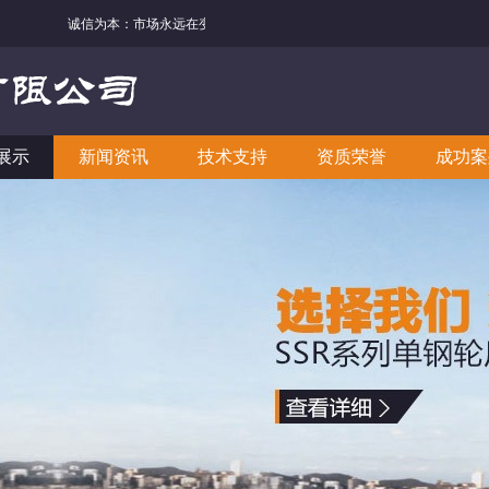
诚信为本：市场永远在变，诚信永远不变。
展示
新闻资讯
技术支持
资质荣誉
成功案