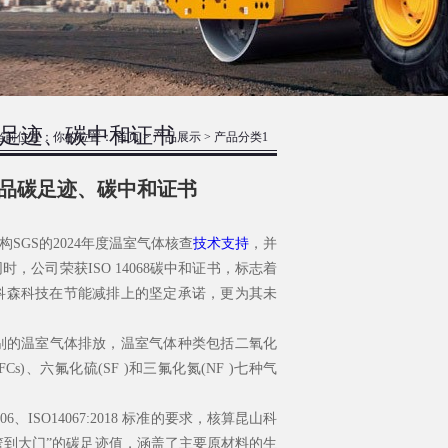
足迹、碳中和证书
当前位置：你的位置：
首页
>
产品展示
>
产品分类1
品碳足迹、碳中和证书
SGS的2024年度温室气体核查
技术支持
，并
公司荣获ISO 14068碳中和证书，标志着
了科森科技在节能减排上的坚定承诺，更为其未
四大类别的温室气体排放，温室气体种类包括二氧化
FCs)、六氟化硫(SF )和三氟化氮(NF )七种气
006、ISO14067:2018 标准的要求，核算昆山科
 ） “摇篮到大门”的碳足迹值，涵盖了主要原材料的生