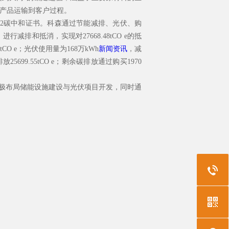
产品运输到客户过程。
1和类别2碳中和证书。科森通过节能减排、光伏、购
减排和抵消，实现对27668.48tCO e的抵
O e；光伏使用量为168万kWh
新闻资讯
，减
5699.55tCO e；剩余碳排放通过购买1970
极布局储能设施建设与光伏项目开发，同时通