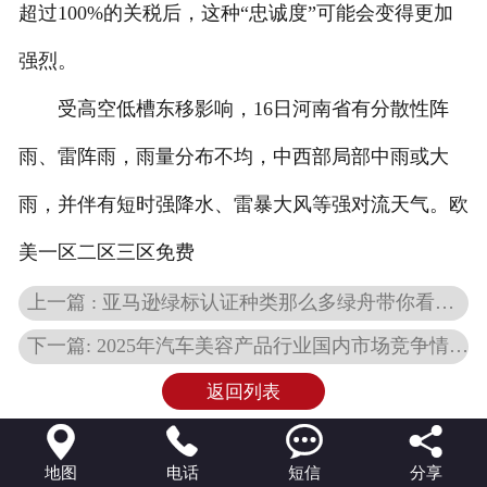
超过100%的关税后，这种“忠诚度”可能会变得更加
强烈。
受高空低槽东移影响，16日河南省有分散性阵
雨、雷阵雨，雨量分布不均，中西部局部中雨或大
雨，并伴有短时强降水、雷暴大风等强对流天气。欧
美一区二区三区免费
上一篇 : 亚马逊绿标认证种类那么多绿舟带你看哪种认证更适合！
下一篇: 2025年汽车美容产品行业国内市场竞争情况与发展趋势分析报告
返回列表




地图
电话
短信
分享