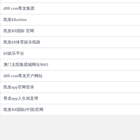
d88.com尊龙集团
凯发k8online
凯发K8国际·官网
凯发k8体育娱乐线路
k8娱乐平台
澳门太阳集团城网址9661
d88.com尊龙开户网站
凯发app官网登录
尊龙app人生就是博
凯发K8国际(中国)官网