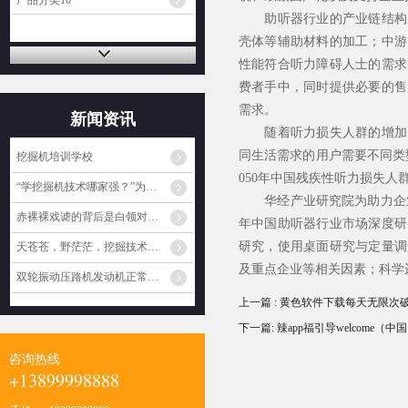
产品分类10
助听器行业的产业链结构从
壳体等辅助材料的加工；中游
性能符合听力障碍人士的需求
费者手中，同时提供必要的售
需求。
新闻资讯
随着听力损失人群的增加，
同生活需求的用户需要不同类
挖掘机培训学校
050年中国残疾性听力损失人群
“学挖掘机技术哪家强？”为啥火起来了？
华经产业研究院为助力企业、
赤裸裸戏谑的背后是白领对蓝领阶层的心理歧视
年中国助听器行业市场深度研
研究，使用桌面研究与定量调
天苍苍，野茫茫，挖掘技术哪家强？
及重点企业等相关因素；科学
双轮振动压路机发动机正常工作但振动不工作的原因
上一篇 : 黄色软件下载每天无限
下一篇: 辣app福引导welcome（
咨询热线
+13899998888