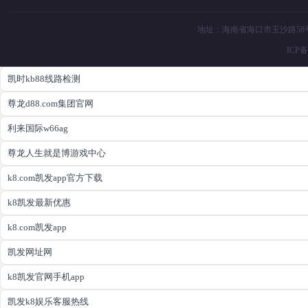
地址：海南省海口市玉沙路58号 电
ICP
凯时kb88线路检测
尊龙d88.com集团官网
利来国际w66ag
尊龙人生就是博游戏中心
k8.com凯发app官方下载
k8凯发最新优惠
k8.com凯发app
凯发网址网
k8凯发官网手机app
凯发k8娱乐客服热线