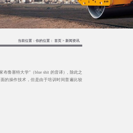
当前位置：你的位置：
首页
>
新闻资讯
大学”（blue shit 的音译）, 除此之
全面的操作技术，但是由于培训时间普遍比较