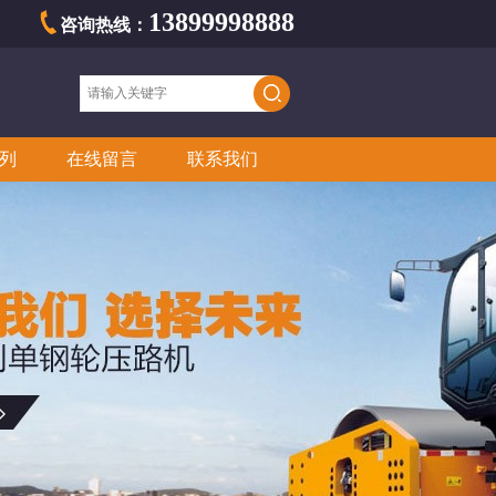
13899998888
咨询热线：
列
在线留言
联系我们