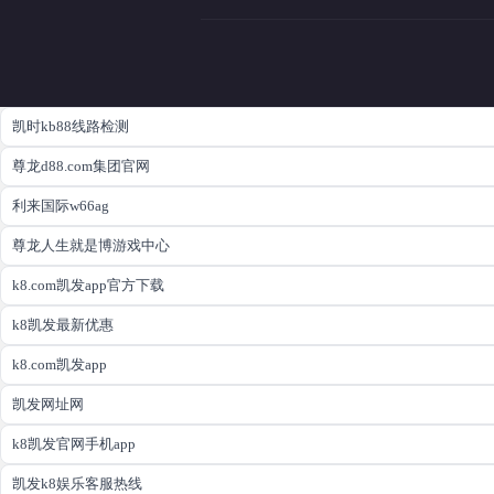
凯时kb88线路检测
尊龙d88.com集团官网
利来国际w66ag
尊龙人生就是博游戏中心
k8.com凯发app官方下载
k8凯发最新优惠
k8.com凯发app
凯发网址网
k8凯发官网手机app
凯发k8娱乐客服热线