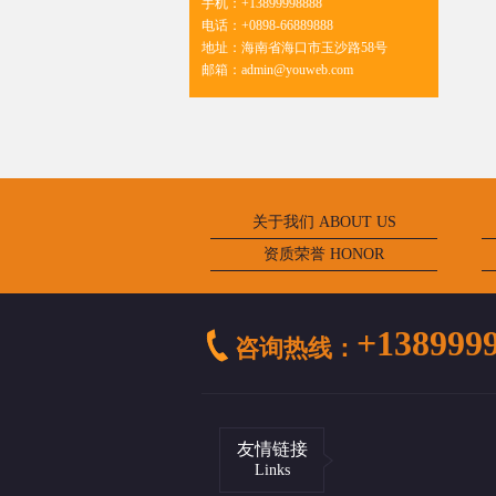
手机：
+13899998888
电话：
+0898-66889888
地址：
海南省海口市玉沙路58号
邮箱：
admin@youweb.com
关于我们 ABOUT US
资质荣誉 HONOR
+138999
咨询热线：
友情链接
Links