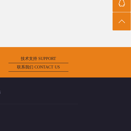
技术支持 SUPPORT
联系我们 CONTACT US
站