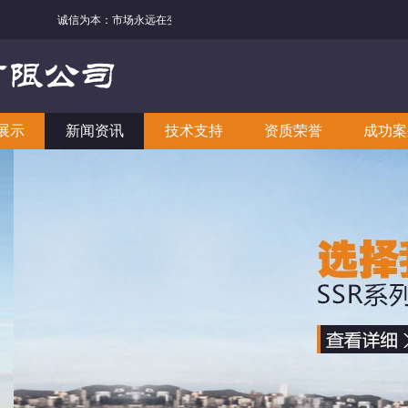
诚信为本：市场永远在变，诚信永远不变。
展示
新闻资讯
技术支持
资质荣誉
成功案