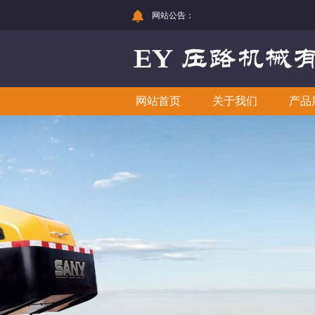
网站公告：
网站首页
关于我们
产品