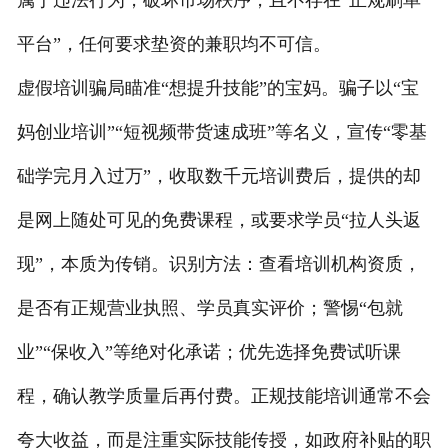
属于违法行为，破坏市场秩序，且不存在“正规刷单
平台”，任何要求垫资的兼职均不可信。
虚假培训骗局瞄准“想提升技能”的宝妈。骗子以“宝
妈创业培训”“短视频带货速成班”等名义，宣传“零基
础学完月入过万”，收取数千元培训费后，提供的却
是网上随处可见的免费课程，或要求学员“拉人头返
现”，本质为传销。识别方法：查看培训机构资质，
是否有正规营业执照、学员真实评价；警惕“包就
业”“保收入”等绝对化承诺；优先选择免费试听课
程，确认教学质量后再付费。正规技能培训通常不会
夸大收益，而是注重实际技能传授，如政府补贴的职