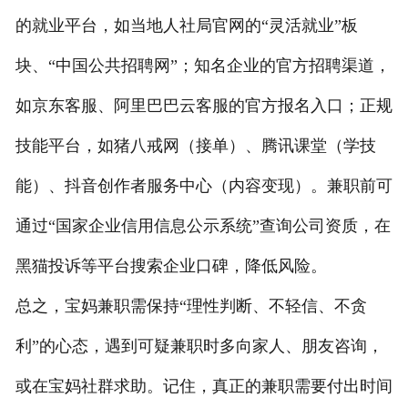
的就业平台，如当地人社局官网的“灵活就业”板
块、“中国公共招聘网”；知名企业的官方招聘渠道，
如京东客服、阿里巴巴云客服的官方报名入口；正规
技能平台，如猪八戒网（接单）、腾讯课堂（学技
能）、抖音创作者服务中心（内容变现）。兼职前可
通过“国家企业信用信息公示系统”查询公司资质，在
黑猫投诉等平台搜索企业口碑，降低风险。
总之，宝妈兼职需保持“理性判断、不轻信、不贪
利”的心态，遇到可疑兼职时多向家人、朋友咨询，
或在宝妈社群求助。记住，真正的兼职需要付出时间