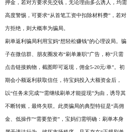
押金，若对方要求先交钱，无论理由多么诱人，均需
高度警惕，可要求“从首笔工资中扣除材料费”，若对
方拒绝，则大概率为骗局。
刷单返利骗局利用宝妈“想轻松赚钱”的心理设局。骗
子在微信群、朋友圈发布“刷单兼职”广告，称“只需
点击链接购物，截图即可返现，佣金5-20元/单”。初
期会小额返利获取信任，待宝妈投入大额资金后，
以“任务未完成”“需继续刷单才能提现”为由，诱导其
不断转账，最终失联。此类骗局的典型特征是“高佣
金、低操作”“需要垫资”，宝妈们需明确：刷单本身