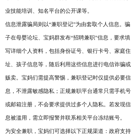
业技能培训、知名平台的公开课等。
信息泄露骗局则以“兼职登记”为由套取个人信息。骗
子在母婴论坛、宝妈群发布“招聘兼职”信息，要求填
写详细个人资料，包括身份证号、银行卡号、家庭住
址、孩子信息等，随后利用这些信息进行电信诈骗或
贩卖。宝妈们需提高警惕，兼职登记时仅提供必要信
息，不泄露敏感隐私；正规兼职平台通常只需手机号
或邮箱注册，不会要求提供过多个人隐私。若发现信
息被滥用，需立即报警并联系相关平台冻结账号。
为安全兼职，宝妈们可选择以下正规渠道：政府支持