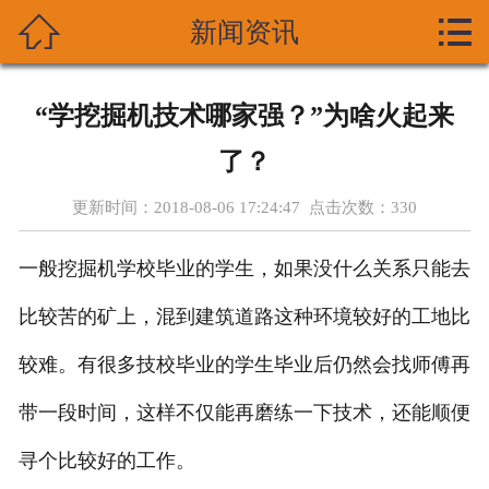



新闻资讯
首页
关于我们
“学挖掘机技术哪家强？”为啥火起来
产品展示
了？
新闻资讯
更新时间：2018-08-06 17:24:47 点击次数：
330
技术支持
一般挖掘机学校毕业的学生，如果没什么关系只能去
资质荣誉
比较苦的矿上，混到建筑道路这种环境较好的工地比
较难。有很多技校毕业的学生毕业后仍然会找师傅再
成功案列
带一段时间，这样不仅能再磨练一下技术，还能顺便
在线留言
寻个比较好的工作。
联系我们