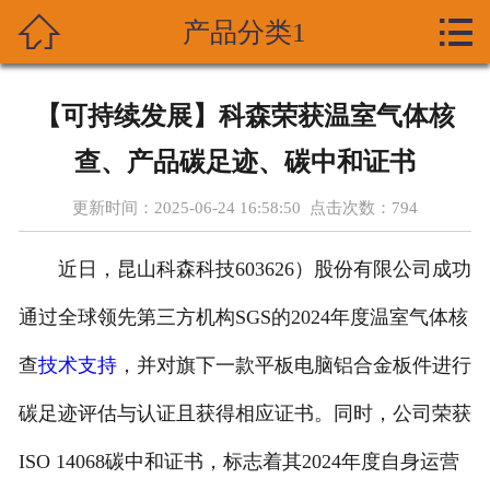



产品分类1
首页
关于我们
【可持续发展】科森荣获温室气体核
产品展示
查、产品碳足迹、碳中和证书
新闻资讯
更新时间：2025-06-24 16:58:50 点击次数：
794
技术支持
近日，昆山科森科技603626）股份有限公司成功
资质荣誉
通过全球领先第三方机构SGS的2024年度温室气体核
查
技术支持
，并对旗下一款平板电脑铝合金板件进行
成功案列
碳足迹评估与认证且获得相应证书。同时，公司荣获
在线留言
ISO 14068碳中和证书，标志着其2024年度自身运营
联系我们