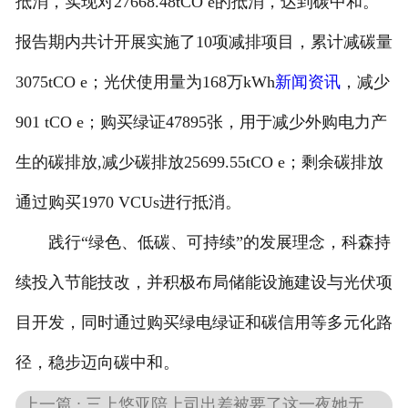
抵消，实现对27668.48tCO e的抵消，达到碳中和。
报告期内共计开展实施了10项减排项目，累计减碳量
3075tCO e；光伏使用量为168万kWh
新闻资讯
，减少
901 tCO e；购买绿证47895张，用于减少外购电力产
生的碳排放,减少碳排放25699.55tCO e；剩余碳排放
通过购买1970 VCUs进行抵消。
践行“绿色、低碳、可持续”的发展理念，科森持
续投入节能技改，并积极布局储能设施建设与光伏项
目开发，同时通过购买绿电绿证和碳信用等多元化路
径，稳步迈向碳中和。
上一篇 : 三上悠亚陪上司出差被要了这一夜她无法忘怀的秘密本精