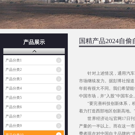
国精产品2024自偷
产品展示
产品分类1
产品分类2
针对上述情况，通用汽车高
产品分类3
市场继续发力。据彭博社报道
年前有很大不同。我们希望能
产品分类4
中国市场，并“入股”中国车企
产品分类5
“要完善科技创新体系，积
产品分类6
着力打造西部地区创新高地。
产品分类7
世界经济论坛官网17日刊
产品分类9
产量的一半以上。而在这一市
费者现在对中国自主品牌的“忠