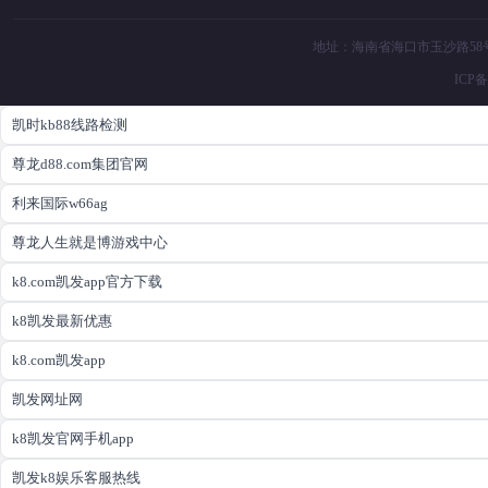
地址：海南省海口市玉沙路58号 电
ICP
凯时kb88线路检测
尊龙d88.com集团官网
利来国际w66ag
尊龙人生就是博游戏中心
k8.com凯发app官方下载
k8凯发最新优惠
k8.com凯发app
凯发网址网
k8凯发官网手机app
凯发k8娱乐客服热线