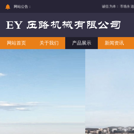
网站公告：
诚信为本：市场永远
网站首页
关于我们
产品展示
新闻资讯