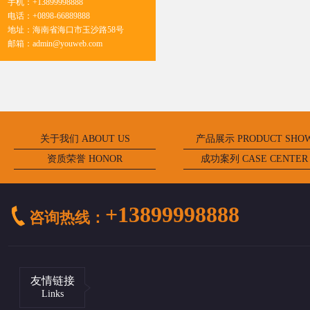
手机：
+13899998888
电话：
+0898-66889888
地址：
海南省海口市玉沙路58号
邮箱：
admin@youweb.com
关于我们 ABOUT US
产品展示 PRODUCT SHO
资质荣誉 HONOR
成功案列 CASE CENTER
+13899998888
咨询热线：
友情链接
Links