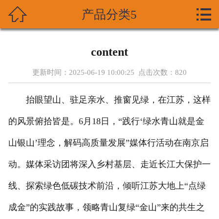



产品分类5
首页
关于我们
content
产品展示
更新时间：2025-06-19 10:00:25 点击次数：
820
新闻资讯
抬眼望山、驻足亲水、推窗见绿，在江苏，这样
技术支持
的风景俯拾皆是。6月18日，“践行‘绿水青山就是金
资质荣誉
山银山’理念，解码高质量发展”媒体行活动在南京启
动。媒体采访团将深入乡村基层、走近长江大保护一
成功案列
线、探索绿色低碳技术前沿，倾听江苏大地上“点绿
在线留言
成金”的实践故事，领略青山复绿“金山”来的共生之
联系我们