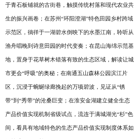
于青石板铺就的古街巷，触摸传统村落和现代农业共
生的振兴画卷；在苏州“环阳澄湖”特色田园乡村跨域
示范区，徜徉于一湖碧水倒映下的水墨江南，聆听从
渔舟唱晚到诗意田园的时代变奏；在昆山海绵示范基
地，置身于花草树木错落有致的生态区域，解读让城
市更会“呼吸”的奥秘；在南通五山森林公园滨江片
区，沉浸于蜿蜒绿廊挽起的万顷碧波，见证从“锈
带”到“秀带”的沧桑巨变；在淮安金湖建立健全生态
产品价值实现机制省级试点，流连于满城湖光“杉”色
间，看具有地域特色的生态产品价值实现制度体系如