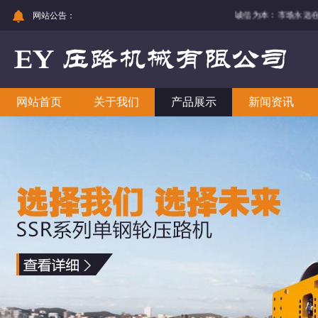
网站公告：
诚信为本：市场永远在
网站首页
关于我们
产品展示
新闻资讯