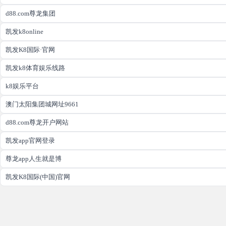
d88.com尊龙集团
凯发k8online
凯发K8国际·官网
凯发k8体育娱乐线路
k8娱乐平台
澳门太阳集团城网址9661
d88.com尊龙开户网站
凯发app官网登录
尊龙app人生就是博
凯发K8国际(中国)官网