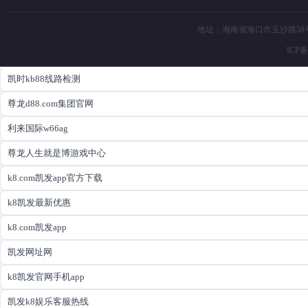
地址：海南省海口市玉沙路58号 电
ICP
凯时kb88线路检测
尊龙d88.com集团官网
利来国际w66ag
尊龙人生就是博游戏中心
k8.com凯发app官方下载
k8凯发最新优惠
k8.com凯发app
凯发网址网
k8凯发官网手机app
凯发k8娱乐客服热线