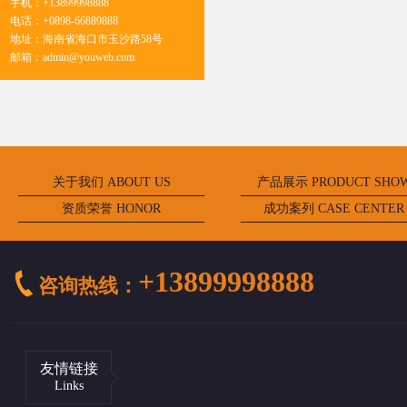
手机：
+13899998888
电话：
+0898-66889888
地址：
海南省海口市玉沙路58号
邮箱：
admin@youweb.com
关于我们 ABOUT US
产品展示 PRODUCT SHO
资质荣誉 HONOR
成功案列 CASE CENTER
+13899998888
咨询热线：
友情链接
Links