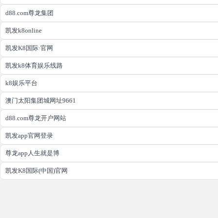
d88.com尊龙集团
凯发k8online
凯发K8国际·官网
凯发k8体育娱乐线路
k8娱乐平台
澳门太阳集团城网址9661
d88.com尊龙开户网站
凯发app官网登录
尊龙app人生就是博
凯发K8国际(中国)官网