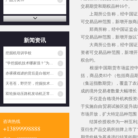
产品分类10
交易期货和期权品种16个。
上期所公告称，经中国证监会
可交易品种范围，新增开放商
郑商所称，经中国证监会同意
可交易品种范围，新增开放以
新闻资讯
大商所公告称，经中国证监会
资者可交易品种范围，新增开
挖掘机培训学校
权合约。
“学挖掘机技术哪家强？”为啥火起来了？
根据中国期货市场监控中心
赤裸裸戏谑的背后是白领对蓝领阶层的心理歧视
括，商品类83个（包括商品期
（集运指数期货），覆盖了农
天苍苍，野茫茫，挖掘技术哪家强？
成的境外交易者数量大幅增长
双轮振动压路机发动机正常工作但振动不工作的原因
不仅是合格境外机构投资者
于实施自由贸易试验区提升战
市场开放，扩大特定品种范围
咨询热线
结算价授权作为一种互利共赢
+13899998888
亚衍生产品交易所挂牌上市了
期货价格为基准进行结算的期