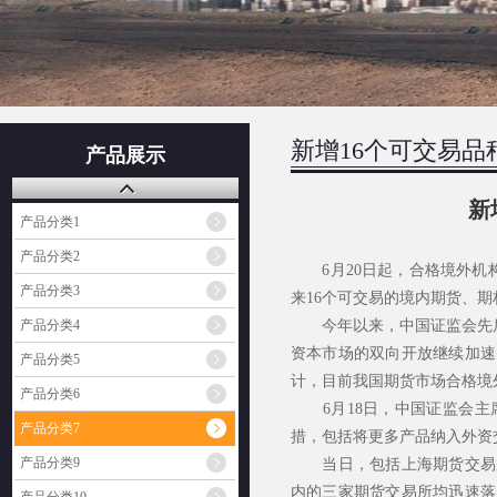
新增16个可交易
产品展示
新
产品分类1
产品分类2
6月20日起，合格境外机构投
产品分类3
来16个可交易的境内期货、期
今年以来，中国证监会先后放
产品分类4
资本市场的双向开放继续加速
产品分类5
计，目前我国期货市场合格境
产品分类6
6月18日，中国证监会主席
产品分类7
措，包括将更多产品纳入外资
产品分类9
当日，包括上海期货交易所
内的三家期货交易所均迅速落