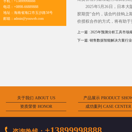
手机：
+13899998888
2025年5月26日，日本大阪交易
电话：
+0898-66889888
地址：
海南省海口市玉沙路58号
胶期货”合约，该合约挂钩上
邮箱：
admin@youweb.com
价授权合作的方式，将有助于
上一篇 : 2025年预测分析工具
下一篇: 销售数据智能解决方案行业
关于我们 ABOUT US
产品展示 PRODUCT SHO
资质荣誉 HONOR
成功案列 CASE CENTER
+13899998888
咨询热线：