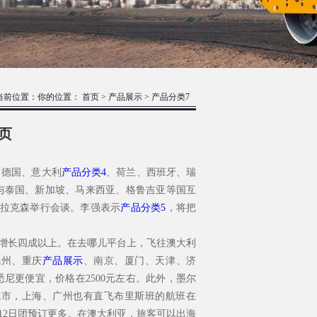
当前位置：你的位置：
首页
>
产品展示
>
产品分类7
页
德国、意大利
产品分类4
、荷兰、西班牙、瑞
与泰国、新加坡、马来西亚、格鲁吉亚等国互
理拉克森举行会谈。李强表示
产品分类5
，将把
增长四成以上。在去哪儿平台上，飞往澳大利
杭州、重庆
产品展示
、南京、厦门、天津、济
尼更便宜，价格在2500元左右。此外，墨尔
城市，上海、广州也有直飞布里斯班的航班在
12日团预订更多。在澳大利亚，旅客可以出海