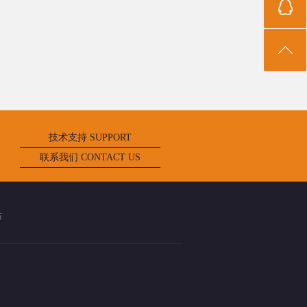
技术支持 SUPPORT
联系我们 CONTACT US
站