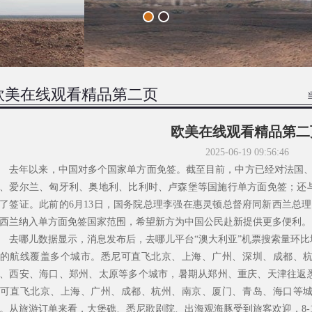
欧美在线观看精品第二页
欧美在线观看精品第二
2025-06-19 09:56:46
年以来，中国对多个国家单方面免签。截至目前，中方已经对法国、
、爱尔兰、匈牙利、奥地利、比利时、卢森堡等国施行单方面免签；还
了签证。此前的6月13日，国务院总理李强在惠灵顿总督府同新西兰总
西兰纳入单方面免签国家范围，希望新方为中国公民赴新提供更多便利。
哪儿数据显示，消息发布后，去哪儿平台“澳大利亚”机票搜索量环比
的航线覆盖多个城市。悉尼可直飞北京、上海、广州、深圳、成都、
、西安、海口、郑州、太原等多个城市，暑期从郑州、重庆、天津往返悉
可直飞北京、上海、广州、成都、杭州、南京、厦门、青岛、海口等
。从旅游订单来看，大堡礁、悉尼歌剧院、出海观海豚受到旅客欢迎，8-