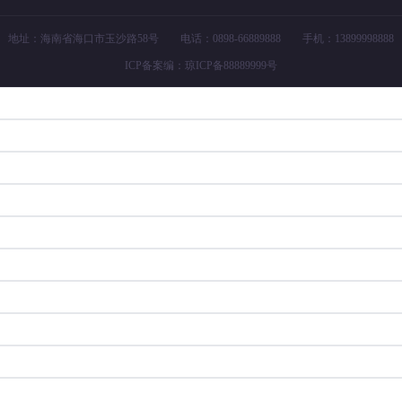
地址：海南省海口市玉沙路58号 电话：0898-66889888 手机：13899998888
ICP备案编：
琼ICP备88889999号