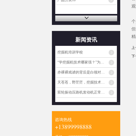
产品分类10
观
尽
个
但
精
新闻资讯
上
挖掘机培训学校
下
“学挖掘机技术哪家强？”为啥火起来了？
赤裸裸戏谑的背后是白领对蓝领阶层的心理歧视
天苍苍，野茫茫，挖掘技术哪家强？
双轮振动压路机发动机正常工作但振动不工作的原因
咨询热线
+13899998888