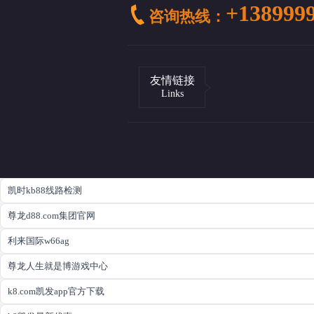
+138999
咨询热线：
友情链接
Links
凯时kb88线路检测
尊龙d88.com集团官网
利来国际w66ag
尊龙人生就是博游戏中心
k8.com凯发app官方下载