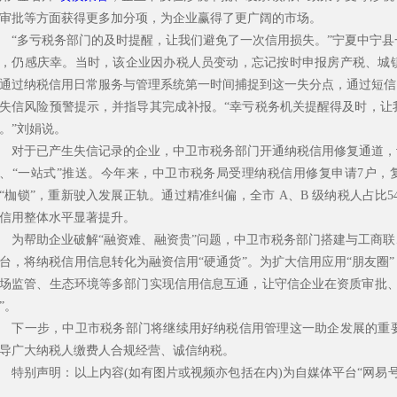
审批等方面获得更多加分项，为企业赢得了更广阔的市场。
多亏税务部门的及时提醒，让我们避免了一次信用损失。”宁夏中宁县
，仍感庆幸。当时，该企业因办税人员变动，忘记按时申报房产税、城
通过纳税信用日常服务与管理系统第一时间捕捉到这一失分点，通过短信
失信风险预警提示，并指导其完成补报。“幸亏税务机关提醒得及时，让
。”刘娟说。
于已产生失信记录的企业，中卫市税务部门开通纳税信用修复通道，设
、“一站式”推送。今年来，中卫市税务局受理纳税信用修复申请7户，
“枷锁”，重新驶入发展正轨。通过精准纠偏，全市 A、B 级纳税人占比54.
信用整体水平显著提升。
帮助企业破解“融资难、融资贵”问题，中卫市税务部门搭建与工商联、
台，将纳税信用信息转化为融资信用“硬通货”。为扩大信用应用“朋友圈”
场监管、生态环境等多部门实现信用信息互通，让守信企业在资质审批、
”。
一步，中卫市税务部门将继续用好纳税信用管理这一助企发展的重要
导广大纳税人缴费人合规经营、诚信纳税。
别声明：以上内容(如有图片或视频亦包括在内)为自媒体平台“网易号
。