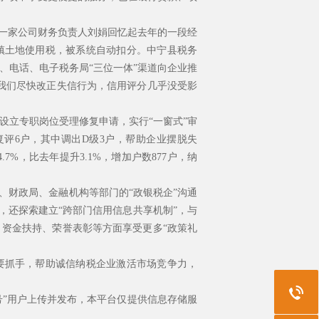
一家公司财务负责人刘娟回忆起去年的一段经
镇土地使用税，被系统自动扣分。中宁县税务
、电话、电子税务局“三位一体”渠道向企业推
我们尽快改正失信行为，信用评分几乎没受影
立专职岗位受理修复申请，实行“一窗式”审
复评6户，其中调出D级3户，帮助企业摆脱失
7%，比去年提升3.1%，增加户数877户，纳
财政局、金融机构等部门的“政银税企”沟通
，还探索建立“跨部门信用信息共享机制”，与
资金扶持、荣誉表彰等方面享受更多“政策礼
抓手，帮助诚信纳税企业激活市场竞争力，
”用户上传并发布，本平台仅提供信息存储服