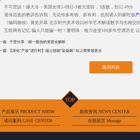
可思议！爆大冷：美国女排2-0到2-3被大逆转，3连败，扣12.49分
休后血的教训告诉我：无论你多有钱、多有闲，也别请人到家吃饭
产
编码物候》展览开幕 北京时代美术馆以科学艺术解读数字与生物交
联网有记忆 骗人只能骗一时！董明珠：格力改变100多年空调历史 
一篇 : 干货分享：精一股份的资质全解析
一篇: 【深化“产改”进行时】端上技能“金饭碗” 站上荣誉领奖台
返回列表
产品展示 PRODUCT SHOW
新闻资讯 NEWS CENTER
成功案列 CASE CENTER
在线留言 Message