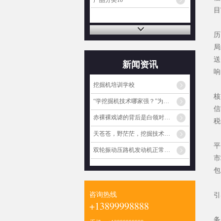
产品分类10
目
“
历
局
送
新闻资讯
响
对
挖掘机培训学校
核
“学挖掘机技术哪家强？”为啥火起来了？
信
赤裸裸戏谑的背后是白领对蓝领阶层的心理歧视
税
为
天苍苍，野茫茫，挖掘技术哪家强？
平
双轮振动压路机发动机正常工作但振动不工作的原因
市
包
下
咨询热线
引
+13899998888
特
务