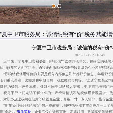
宁夏中卫市税务局：诚信纳税有“价”税务赋能增“
宁夏中卫市税务局：诚信纳税有“价”
2025-06-15 20:16:48
年来，宁夏中卫市税务部门持续倡导诚信纳税理念，在落实纳税信用
信用修复等方面下功夫，通过正向激励与精准帮扶并举为企业发展赋能添
影响纳税信用评价的主要是税务内部信息和外部评价信息，年度评价
咱们重点关注，比如涉税申报信息、税款缴纳信息等。”走进宁夏某公司
讲解纳税信用评价标准。针对不同类型纳税人需求，中卫市税务部门
，税务干部上门走访了解企业的生产经营情况和纳税信用管理需求，
。对新办企业或纳税信用等级较低企业，开展一对一专人辅导，指导企业
现在我们每月都会收到‘信用提醒单’，哪些指标需要重点关注一目了然
用“金名片”
资质荣誉
，企业不仅在涉税审批、发票领用、政策享受等涉税