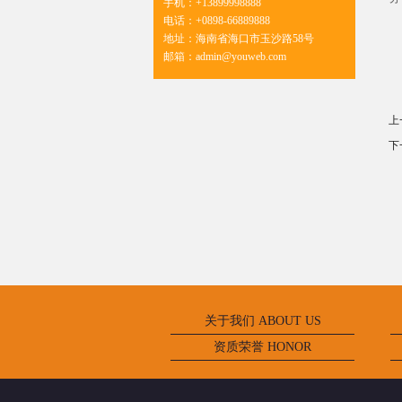
手机：
+13899998888
不
电话：
+0898-66889888
地址：
海南省海口市玉沙路58号
退
邮箱：
admin@youweb.com
《
互
上
下
关于我们 ABOUT US
资质荣誉 HONOR