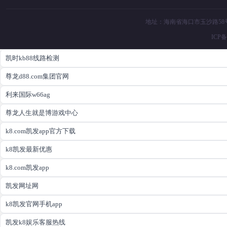
地址：海南省海口市玉沙路58号 电
ICP
凯时kb88线路检测
尊龙d88.com集团官网
利来国际w66ag
尊龙人生就是博游戏中心
k8.com凯发app官方下载
k8凯发最新优惠
k8.com凯发app
凯发网址网
k8凯发官网手机app
凯发k8娱乐客服热线