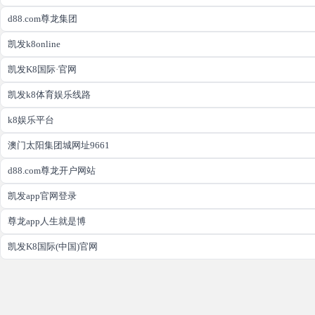
d88.com尊龙集团
凯发k8online
凯发K8国际·官网
凯发k8体育娱乐线路
k8娱乐平台
澳门太阳集团城网址9661
d88.com尊龙开户网站
凯发app官网登录
尊龙app人生就是博
凯发K8国际(中国)官网