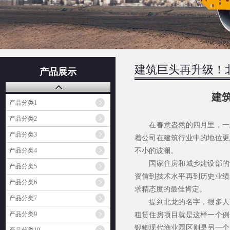
建筑巨头再升级！
产品展示
建
产品分类1
产品分类2
在春意盎然的四月里，一则
产品分类3
着公司在建筑行业中的地位更
不小的波澜。
产品分类4
国家住房和城乡建设部的认
产品分类5
资信到技术水平再到历史业绩
产品分类6
求精态度的最佳肯定。
产品分类7
提到北龙的名字，很多人可
产品分类9
租赁住房项目就是这样一个例
银鲫现代渔业园区则是另一个