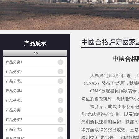
中國合格評定國家
产品展示
中國合格
产品分类1
产品分类2
人民網北京6月6日電 （記
产品分类3
（CNAS）發布了“認可：賦
CNAS副秘書長張穎表示，
产品分类4
均位於國際前列，為賦能中小
产品分类5
據介紹，此次成果發布包含4
产品分类6
能“光伏領跑者”計劃，以及
产品分类7
業創新快速檢測技術、賦能高
产品分类9
等方面取得的突出成效。三是
檢測技術“走出去”、賦能超