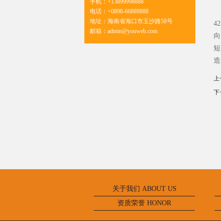
手机：
+13899998888
2
电话：
+0898-66889888
地址：
海南省海口市玉沙路58号
4
邮箱：
admin@youweb.com
向
短
造
上
下
关于我们 ABOUT US
资质荣誉 HONOR