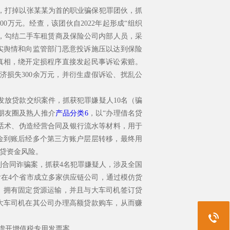
，打掉以张某某为首的职业骗保犯罪团伙，抓
0万元。经查，该团伙自2022年起形成“组织
”，勾结二手车租赁商及保险公司内部人员，采
实舆情和向监管部门恶意投诉施压以达到保险
真相，绕开定损程序直接发起民事诉讼索赔。
济损失300余万元，并衍生虚假诉讼、扰乱公
发放贷款交织案件，抓获犯罪嫌疑人10名（骗
信朋友圈及熟人推介
产品分类6
，以“办理借名贷
款话术、伪造经营合同及银行流水等材料，用于
金到账后经多个第三方账户层层转移，最终用
贷资金风险。
列合同诈骗案，抓获4名犯罪嫌疑人，涉及全国
先后在4个省市成立多家供应链公司，通过模仿货
、拥有固定货源运输，并且与大车司机签订贷
大车司机在其公司办理高额贷款购车，从而赚
虚开增值税专用发票案