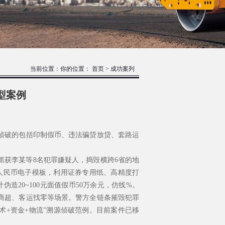
当前位置：你的位置：
首页
>
成功案列
型案例
来侦破的包括印制假币、违法骗贷放贷、套路运
抓获李某等8名犯罪嫌疑人，捣毁横跨6省的地
版人民币电子模板，利用证券专用纸、高精度打
20~100元面值假币50万余元，仿线%。
商超、客运找零等场景。警方全链条摧毁犯罪
术+资金+物流”溯源侦破范例。目前案件已移