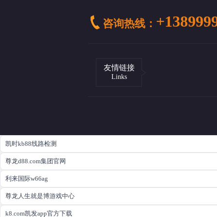
+138999
咨询热线：
友情链接
Links
凯时kb88线路检测
尊龙d88.com集团官网
利来国际w66ag
尊龙人生就是博游戏中心
k8.com凯发app官方下载