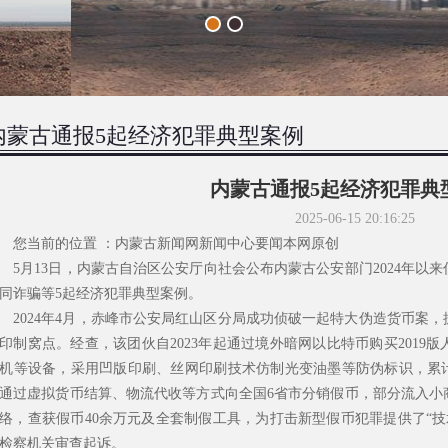
内蒙古通报5起经济犯罪典型案例
内蒙古通报5起经济犯罪典
2025-06-15 20:16:25
当前的位置 ：内蒙古新闻网新闻中心要闻本网原创
月13日，内蒙古自治区公安厅向社会公布内蒙古公安部门2024年以
同诈骗等5起经济犯罪典型案例。
024年4月，赤峰市公安局红山区分局成功侦破一起特大伪造货币案，
印制窝点。经查，该团伙自2023年起通过境外暗网以比特币购买2019
机等设备，采用凹版印刷、丝网印刷技术仿制光变油墨等防伪标识，累计伪造
通过虚拟货币结算、物流代收等方式向全国6省市分销假币，部分流入小
络，查获假币40余万元及全套制假工具，为打击新型假币犯罪提供了“技
检察机关审查起诉。