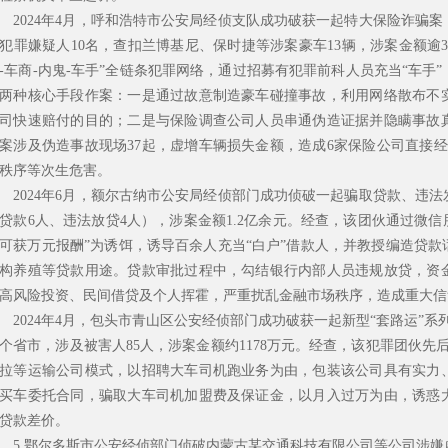
024年4月，呼和浩特市公安局经侦支队成功破获一起特大保险诈骗案
犯罪嫌疑人10名，查扣兰博基尼、保时捷等涉案豪车13辆，涉案金额逾30
-车商-内鬼-车手”全链条犯罪网络，通过招募有犯罪前科人员充当“车手
两种核心手段作案：一是通过故意制造豪车碰撞事故，利用网络散布不
司快速赔付的目的；二是与保险调查公司人员串通伪造证据并隐瞒事故
案涉及伪造事故现场37起，虚增车辆损失金额，造成6家保险公司直接经
秩序等次生危害。
024年6月，额尔古纳市公安局经侦部门成功侦破一起骗取贷款、违法
贷款6人、违法放贷4人），涉案金额1.2亿余元。经查，该团伙通过微
可获万元报酬”为诱饵，诱导百余人充当“白户”借款人，并教授编造贷
构养殖等贷款用途。贷款审批过程中，勾结银行内部人员违规放贷，资
高风险投资、民间借贷及个人挥霍，严重扰乱金融市场秩序，造成重大信
024年4月，包头市青山区公安经侦部门成功破获一起新型“套路运”系
3个省市，涉及被害人85人，涉案金额约1178万元。经查，该犯罪团伙
拉等运输公司模式，以招聘大车司机跑业务为由，包装该公司具有实力
买车委托合同，骗取大车司机加盟费及保证金，以月入过万为由，诱惑
贷款差价。
.鄂尔多斯市公安经侦部门侦破内蒙古某交通科技有限公司等公司涉嫌