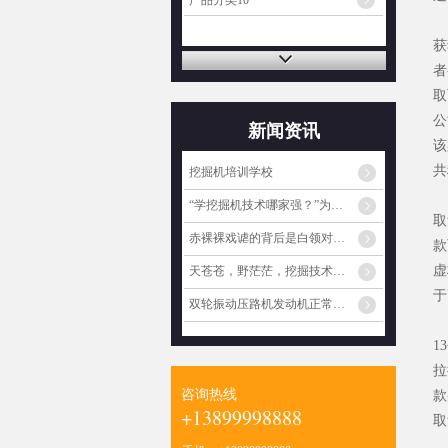
产品分类10
2
获
者
取
公
新闻资讯
该
共
挖掘机培训学校
2
“学挖掘机技术哪家强？”为啥火起来了？
取
赤裸裸戏谑的背后是白领对蓝领阶层的心理歧视
款
虚
天苍苍，野茫茫，挖掘技术哪家强？
于
双轮振动压路机发动机正常工作但振动不工作的原因
2
1
拉
咨询热线
款
+13899998888
取
5